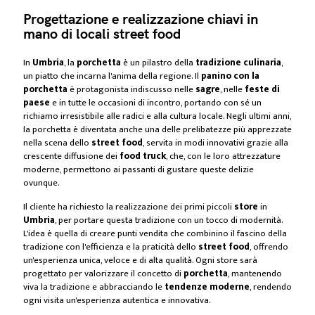
Progettazione e realizzazione chiavi in
mano di locali street food
In
Umbria
, la
porchetta
è un pilastro della
tradizione culinaria
,
un piatto che incarna l'anima della regione. Il
panino con la
porchetta
è protagonista indiscusso nelle
sagre
, nelle
feste di
paese
e in tutte le occasioni di incontro, portando con sé un
richiamo irresistibile alle radici e alla cultura locale. Negli ultimi anni,
la porchetta è diventata anche una delle prelibatezze più apprezzate
nella scena dello
street food
, servita in modi innovativi grazie alla
crescente diffusione dei
food truck
, che, con le loro attrezzature
moderne, permettono ai passanti di gustare queste delizie
ovunque.
Il cliente ha richiesto la realizzazione dei primi piccoli
store
in
Umbria
, per portare questa tradizione con un tocco di modernità.
L'idea è quella di creare punti vendita che combinino il fascino della
tradizione con l'efficienza e la praticità dello
street food
, offrendo
un'esperienza unica, veloce e di alta qualità. Ogni store sarà
progettato per valorizzare il concetto di
porchetta
, mantenendo
viva la tradizione e abbracciando le
tendenze moderne
, rendendo
ogni visita un'esperienza autentica e innovativa.