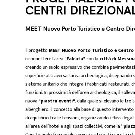
CENTRI DIREZIONAL
MEET Nuovo Porto Turistico e Centro Dir
Il progetto
MEET Nuovo Porto Turistico e Centro 
riconnettere l'area
"Falcata"
con la
città di Messin
creando un suolo espressivo che combina pavimentazi
superficie attraversa l'area archeologica, disegnando s
sistema unitario che integra i fabbricati restaurati, 
funzioni. In prossimità dell’area archeologica, il solle
nuova
"piastra eventi"
, dalla quale si elevano le tre 
alberghiero. Il concetto alla base di questo intervento
di equilibrio tra le tensioni, organizzando i flussi legat
all’area dell’hotel e agli spazi collettivi, come la
“piaz
Questo nodo funzionale serve a sistematizzare la rela