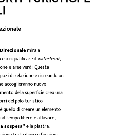
I
ezionale
Direzionale
mira a
a
e a riqualificare il
waterfront
,
one e aree verdi. Questa
pazi di relazione e ricreando un
che accoglieranno nuove
vamento della superficie crea una
torri del polo turistico-
 è quello di creare un elemento
i al tempo libero e al lavoro,
za sospesa”
e la piastra.
zione tra le diverse funzioni