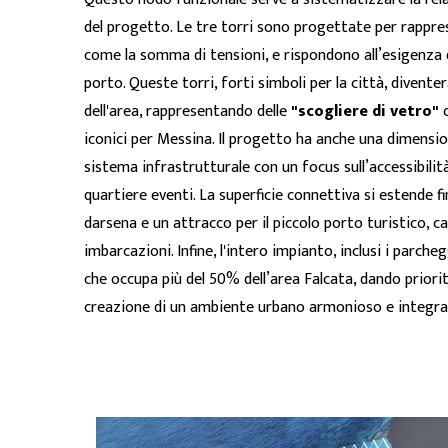
del progetto. Le tre torri sono progettate per rappr
come la somma di tensioni, e rispondono all’esigenza di
porto. Queste torri, forti simboli per la città, divent
dell'area, rappresentando delle
"scogliere di vetro"
c
iconici per Messina. Il progetto ha anche una dimensio
sistema infrastrutturale con un focus sull’accessibilit
quartiere eventi. La superficie connettiva si estende f
darsena e un attracco per il piccolo porto turistico, c
imbarcazioni. Infine, l'intero impianto, inclusi i parcheg
che occupa più del 50% dell’area Falcata, dando priorità
creazione di un ambiente urbano armonioso e integrat