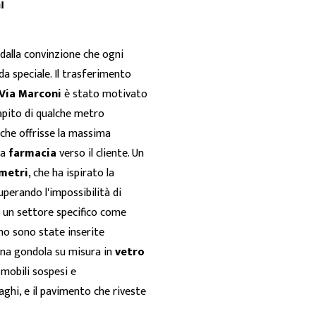
i
dalla convinzione che ogni
da speciale. Il trasferimento
Via Marconi
è stato motivato
capito di qualche metro
 che offrisse la massima
la
farmacia
verso il cliente. Un
 metri
, che ha ispirato la
perando l'impossibilità di
r un settore specifico come
ano sono state inserite
Una gondola su misura in
vetro
 mobili sospesi e
aghi, e il pavimento che riveste