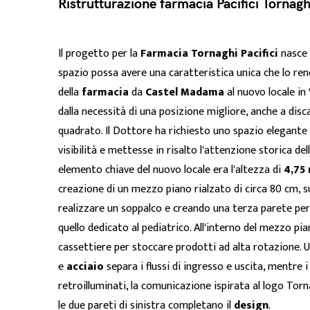
Ristrutturazione farmacia Pacifici Tornagh
Il progetto per la
Farmacia Tornaghi Pacifici
nasce 
spazio possa avere una caratteristica unica che lo ren
della
farmacia
da
Castel Madama
al nuovo locale in
dalla necessità di una posizione migliore, anche a dis
quadrato. Il Dottore ha richiesto uno spazio elegante
visibilità e mettesse in risalto l'attenzione storica del
elemento chiave del nuovo locale era l'altezza di
4,75
creazione di un mezzo piano rialzato di circa 80 cm, su
realizzare un soppalco e creando una terza parete pe
quello dedicato al pediatrico. All'interno del mezzo pi
cassettiere per stoccare prodotti ad alta rotazione. 
e
acciaio
separa i flussi di ingresso e uscita, mentre i
retroilluminati, la comunicazione ispirata al logo Torn
le due pareti di sinistra completano il
design
.