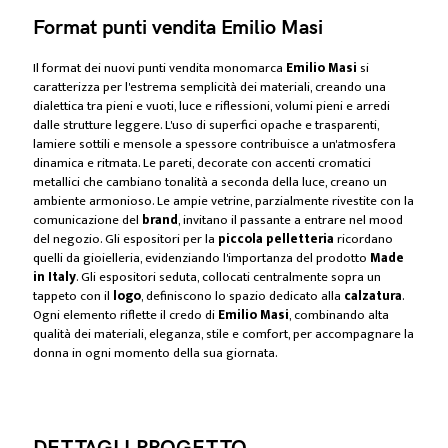
Format punti vendita Emilio Masi
Il format dei nuovi punti vendita monomarca
Emilio Masi
si
caratterizza per l'estrema semplicità dei materiali, creando una
dialettica tra pieni e vuoti, luce e riflessioni, volumi pieni e arredi
dalle strutture leggere. L'uso di superfici opache e trasparenti,
lamiere sottili e mensole a spessore contribuisce a un'atmosfera
dinamica e ritmata. Le pareti, decorate con accenti cromatici
metallici che cambiano tonalità a seconda della luce, creano un
ambiente armonioso. Le ampie vetrine, parzialmente rivestite con la
comunicazione del
brand
, invitano il passante a entrare nel mood
del negozio. Gli espositori per la
piccola pelletteria
ricordano
quelli da gioielleria, evidenziando l'importanza del prodotto
Made
in Italy
. Gli espositori seduta, collocati centralmente sopra un
tappeto con il
logo
, definiscono lo spazio dedicato alla
calzatura
.
Ogni elemento riflette il credo di
Emilio Masi
, combinando alta
qualità dei materiali, eleganza, stile e comfort, per accompagnare la
donna in ogni momento della sua giornata.